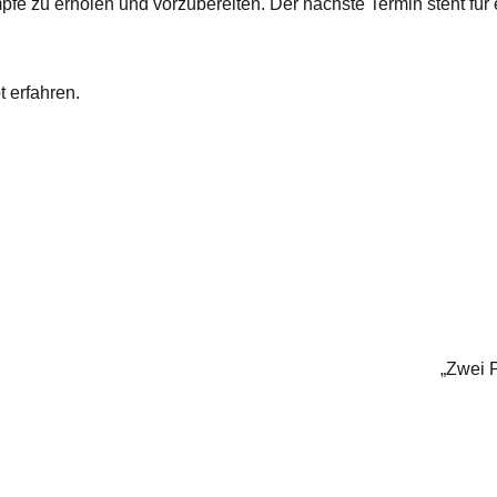
mpfe zu erholen und vorzubereiten. Der nächste Termin steht für 
 erfahren.
„Zwei 