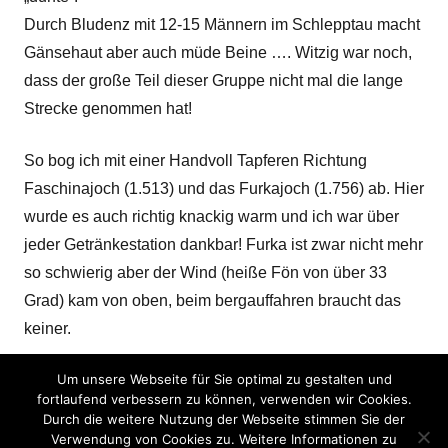
Durch Bludenz mit 12-15 Männern im Schlepptau macht
Gänsehaut aber auch müde Beine …. Witzig war noch,
dass der große Teil dieser Gruppe nicht mal die lange
Strecke genommen hat!
So bog ich mit einer Handvoll Tapferen Richtung
Faschinajoch (1.513) und das Furkajoch (1.756) ab. Hier
wurde es auch richtig knackig warm und ich war über
jeder Getränkestation dankbar! Furka ist zwar nicht mehr
so schwierig aber der Wind (heiße Fön von über 33
Grad) kam von oben, beim bergauffahren braucht das
keiner.
Um unsere Webseite für Sie optimal zu gestalten und
Da freut man sich auf die Abfahrt, doch wie schon
fortlaufend verbessern zu können, verwenden wir Cookies.
angekündigt wurde die Zeitnehmung von Innerlaterns
Durch die weitere Nutzung der Webseite stimmen Sie der
bis Ortsanfang Muntlix ausgesetzt und für dieses
Verwendung von Cookies zu. Weitere Informationen zu